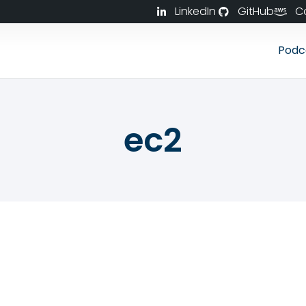
LinkedIn
GitHub
C
Podc
ec2